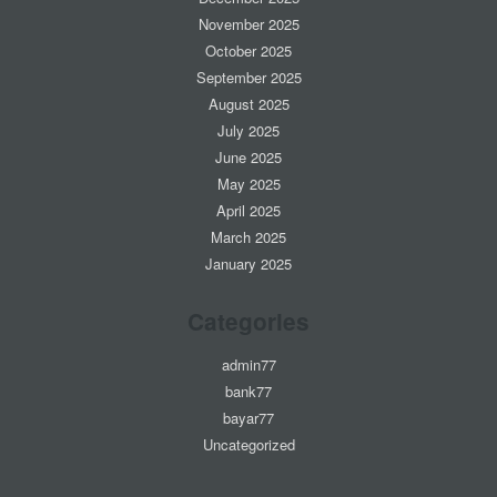
November 2025
October 2025
September 2025
August 2025
July 2025
June 2025
May 2025
April 2025
March 2025
January 2025
Categories
admin77
bank77
bayar77
Uncategorized