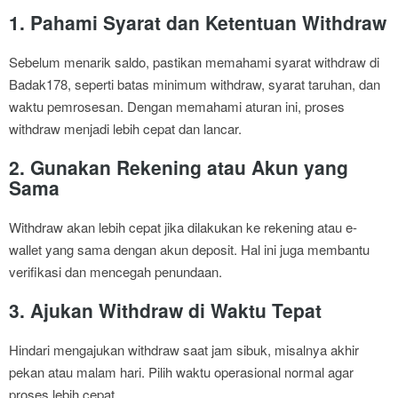
1. Pahami Syarat dan Ketentuan Withdraw
Sebelum menarik saldo, pastikan memahami syarat withdraw di
Badak178, seperti batas minimum withdraw, syarat taruhan, dan
waktu pemrosesan. Dengan memahami aturan ini, proses
withdraw menjadi lebih cepat dan lancar.
2. Gunakan Rekening atau Akun yang
Sama
Withdraw akan lebih cepat jika dilakukan ke rekening atau e-
wallet yang sama dengan akun deposit. Hal ini juga membantu
verifikasi dan mencegah penundaan.
3. Ajukan Withdraw di Waktu Tepat
Hindari mengajukan withdraw saat jam sibuk, misalnya akhir
pekan atau malam hari. Pilih waktu operasional normal agar
proses lebih cepat.