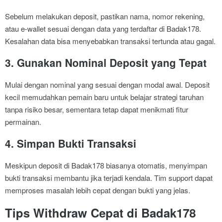
Sebelum melakukan deposit, pastikan nama, nomor rekening,
atau e-wallet sesuai dengan data yang terdaftar di Badak178.
Kesalahan data bisa menyebabkan transaksi tertunda atau gagal.
3. Gunakan Nominal Deposit yang Tepat
Mulai dengan nominal yang sesuai dengan modal awal. Deposit
kecil memudahkan pemain baru untuk belajar strategi taruhan
tanpa risiko besar, sementara tetap dapat menikmati fitur
permainan.
4. Simpan Bukti Transaksi
Meskipun deposit di Badak178 biasanya otomatis, menyimpan
bukti transaksi membantu jika terjadi kendala. Tim support dapat
memproses masalah lebih cepat dengan bukti yang jelas.
Tips Withdraw Cepat di Badak178