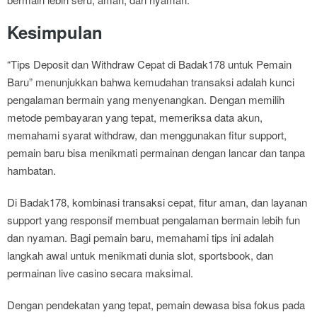
Kesimpulan
“Tips Deposit dan Withdraw Cepat di Badak178 untuk Pemain
Baru” menunjukkan bahwa kemudahan transaksi adalah kunci
pengalaman bermain yang menyenangkan. Dengan memilih
metode pembayaran yang tepat, memeriksa data akun,
memahami syarat withdraw, dan menggunakan fitur support,
pemain baru bisa menikmati permainan dengan lancar dan tanpa
hambatan.
Di Badak178, kombinasi transaksi cepat, fitur aman, dan layanan
support yang responsif membuat pengalaman bermain lebih fun
dan nyaman. Bagi pemain baru, memahami tips ini adalah
langkah awal untuk menikmati dunia slot, sportsbook, dan
permainan live casino secara maksimal.
Dengan pendekatan yang tepat, pemain dewasa bisa fokus pada