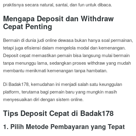
praktisnya secara natural, santai, dan fun untuk dibaca.
Mengapa Deposit dan Withdraw
Cepat Penting
Bermain di dunia judi online dewasa bukan hanya soal permainan,
tetapi juga efisiensi dalam mengelola modal dan kemenangan.
Deposit cepat memastikan pemain bisa langsung mulai bermain
tanpa menunggu lama, sedangkan proses withdraw yang mudah
membantu menikmati kemenangan tanpa hambatan.
Di Badak178, kemudahan ini menjadi salah satu keunggulan
platform, terutama bagi pemain baru yang mungkin masih
menyesuaikan diri dengan sistem online.
Tips Deposit Cepat di Badak178
1. Pilih Metode Pembayaran yang Tepat