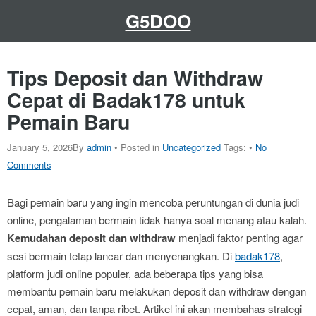
Skip
to
G5DOO
content
Tips Deposit dan Withdraw
Cepat di Badak178 untuk
Pemain Baru
January 5, 2026
By
admin
• Posted in
Uncategorized
Tags: •
No
Comments
Bagi pemain baru yang ingin mencoba peruntungan di dunia judi
online, pengalaman bermain tidak hanya soal menang atau kalah.
Kemudahan deposit dan withdraw
menjadi faktor penting agar
sesi bermain tetap lancar dan menyenangkan. Di
badak178
,
platform judi online populer, ada beberapa tips yang bisa
membantu pemain baru melakukan deposit dan withdraw dengan
cepat, aman, dan tanpa ribet. Artikel ini akan membahas strategi