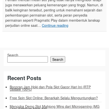
Indonesia
juga menawarkan peluang kemenangan yang tinggi. Namun, di
balik keinginan tersebut, penting untuk memahami sejarah dan
perkembangan permainan slot, serta peran penyedia
permainan seperti Pragmatic Play dalam membentuk lanskap
Menelusuri
perjudian online saat…
Continue reading
Sejarah
Slot
Gacor
Gampang
Menang
Search
dan
Search
Perkembangannya
Recent Posts
Bocoran Jam Hoki dan Pola Slot Gacor Hari Ini (RTP
Update 100%)
Free Spin Slot Online: Benarkah Selalu Menguntungkan?
Mencoba Demo Slot Mahjong Wins dari Microgaming (MG
Live) Sebelum Main Asli