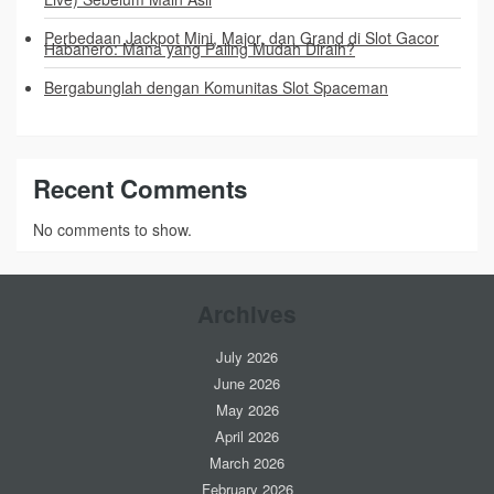
Perbedaan Jackpot Mini, Major, dan Grand di Slot Gacor
Habanero: Mana yang Paling Mudah Diraih?
Bergabunglah dengan Komunitas Slot Spaceman
Recent Comments
No comments to show.
Archives
July 2026
June 2026
May 2026
April 2026
March 2026
February 2026