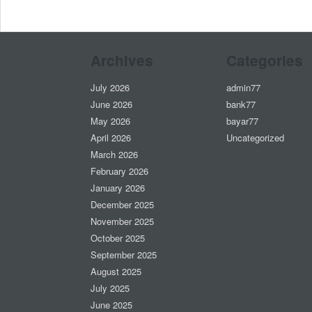
Archives
Categories
July 2026
admin77
June 2026
bank77
May 2026
bayar77
April 2026
Uncategorized
March 2026
February 2026
January 2026
December 2025
November 2025
October 2025
September 2025
August 2025
July 2025
June 2025