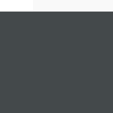
Tentang
Slot
Online
di
Gaming