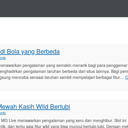
di Bola yang Berbeda
nts
n menawarkan pengalaman yang semakin menarik bagi para penggemar 
enghadirkan pengalaman taruhan berbeda dari situs lainnya. Bagi pem
angsung mencoba sensasi taruhan sambil mempelajari berbagai fitur…
C
ewah Kasih Wild Bertubi
nts
m MG Live menawarkan pengalaman yang seru dan menghibur. Slot ini
, dan tentu saja fitur wild yang bisa muncul bertubi-tubi. Dengan m