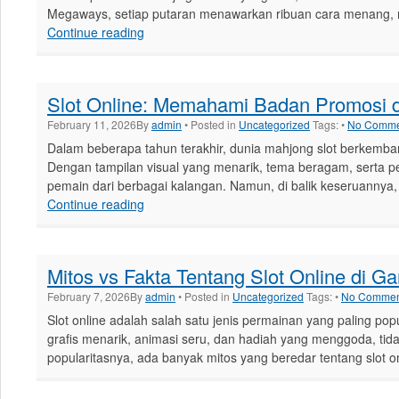
Megaways, setiap putaran menawarkan ribuan cara menang,
Dog
Continue reading
House
Megaways
MG
Slot Online: Memahami Badan Promosi 
Live:
Anjing
February 11, 2026
By
admin
• Posted in
Uncategorized
Tags: •
No Comme
Mewah
Dalam beberapa tahun terakhir, dunia mahjong slot berkembang
Kasih
Dengan tampilan visual yang menarik, tema beragam, serta p
Wild
pemain dari berbagai kalangan. Namun, di balik keseruanny
Bertubi
Slot
Continue reading
Online:
Memahami
Badan
Mitos vs Fakta Tentang Slot Online di G
Promosi
dan
February 7, 2026
By
admin
• Posted in
Uncategorized
Tags: •
No Commen
Bonus
Slot online adalah salah satu jenis permainan yang paling po
dengan
grafis menarik, animasi seru, dan hadiah yang menggoda, tid
Bijak
popularitasnya, ada banyak mitos yang beredar tentang slot 