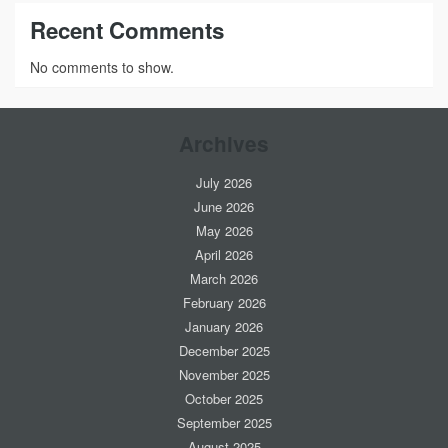
Recent Comments
No comments to show.
Archives
July 2026
June 2026
May 2026
April 2026
March 2026
February 2026
January 2026
December 2025
November 2025
October 2025
September 2025
August 2025