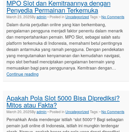
MPO Slot dan Kemitraannya dengan
Ini:
Penyedia Permainan Terkemuka
Strategi
Menang
March 23, 2025
By
admin
• Posted in
Uncategorized
Tags: •
No Comments
di
Dalam dunia perjudian online yang kian berkembang,
Permainan
pengalaman pengguna menjadi faktor penentu dalam menarik
Habanero
dan mempertahankan pemain. MPO Slot, sebagai salah satu
platform terkemuka di Indonesia, memahami betul pentingnya
desain antarmuka yang ramah pengguna. Dengan pendekatan
yang mengutamakan kenyamanan dan kemudahan navigasi,
mpo slot berhasil menciptakan pengalaman bermain yang
memuaskan bagi para penggunanya. Kemitraan dengan…
MPO
Continue reading
Slot
dan
Kemitraannya
Apakah Pola Slot 5000 Bisa Diprediksi?
dengan
Mitos atau Fakta?
Penyedia
Permainan
March 20, 2025
By
admin
• Posted in
Uncategorized
Tags: •
No Comments
Terkemuka
Pernahkah Anda mendengar istilah “slot 5000“? Bagi sebagian
pemain judi online di Indonesia, istilah ini mungkin terdengar
akrab. Namun, apakah benar ada pola yang dapat diprediksi