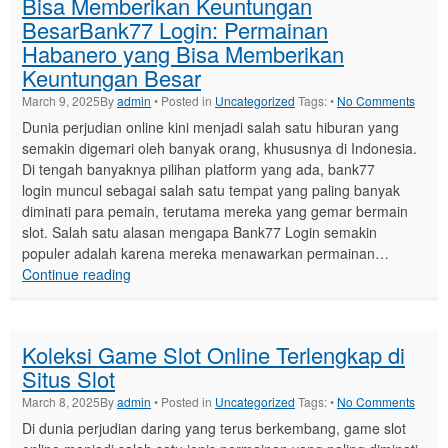
Bisa Memberikan Keuntungan
di
BesarBank77 Login: Permainan
Gacor77,
Anti
Habanero yang Bisa Memberikan
Ribet!
Keuntungan Besar
March 9, 2025
By
admin
• Posted in
Uncategorized
Tags: •
No Comments
Dunia perjudian online kini menjadi salah satu hiburan yang
semakin digemari oleh banyak orang, khususnya di Indonesia.
Di tengah banyaknya pilihan platform yang ada, bank77
login muncul sebagai salah satu tempat yang paling banyak
diminati para pemain, terutama mereka yang gemar bermain
slot. Salah satu alasan mengapa Bank77 Login semakin
populer adalah karena mereka menawarkan permainan…
Bank77
Continue reading
Login:
Permainan
Habanero
Koleksi Game Slot Online Terlengkap di
yang
Situs Slot
Bisa
Memberikan
March 8, 2025
By
admin
• Posted in
Uncategorized
Tags: •
No Comments
Keuntungan
Di dunia perjudian daring yang terus berkembang, game slot
BesarBank77