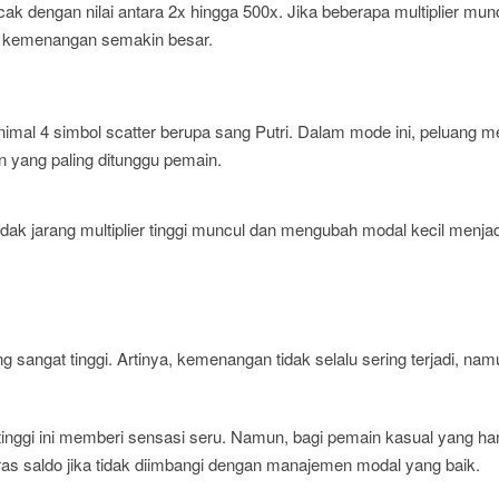
ak dengan nilai antara 2x hingga 500x. Jika beberapa multiplier mun
i kemenangan semakin besar.
imal 4 simbol scatter berupa sang Putri. Dalam mode ini, peluang 
men yang paling ditunggu pemain.
 tidak jarang multiplier tinggi muncul dan mengubah modal kecil menjad
ng sangat tinggi. Artinya, kemenangan tidak selalu sering terjadi, nam
tinggi ini memberi sensasi seru. Namun, bagi pemain kasual yang ha
uras saldo jika tidak diimbangi dengan manajemen modal yang baik.