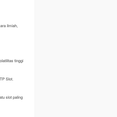
ara ilmiah,
ilitas tinggi
TP Slot.
tu slot paling