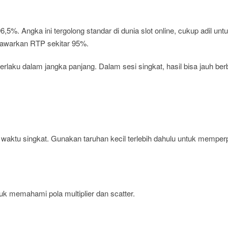
6,5%. Angka ini tergolong standar di dunia slot online, cukup adil unt
nawarkan RTP sekitar 95%.
erlaku dalam jangka panjang. Dalam sesi singkat, hasil bisa jauh ber
am waktu singkat. Gunakan taruhan kecil terlebih dahulu untuk mempe
k memahami pola multiplier dan scatter.