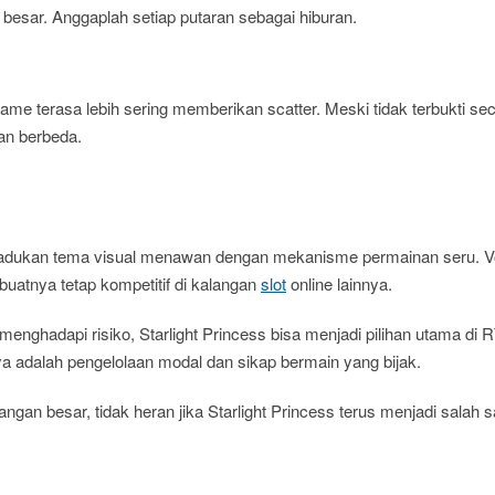
r besar. Anggaplah setiap putaran sebagai hiburan.
e terasa lebih sering memberikan scatter. Meski tidak terbukti sec
an berbeda.
adukan tema visual menawan dengan mekanisme permainan seru. Volat
atnya tetap kompetitif di kalangan
slot
online lainnya.
nghadapi risiko, Starlight Princess bisa menjadi pilihan utama di R
 adalah pengelolaan modal dan sikap bermain yang bijak.
gan besar, tidak heran jika Starlight Princess terus menjadi salah sa