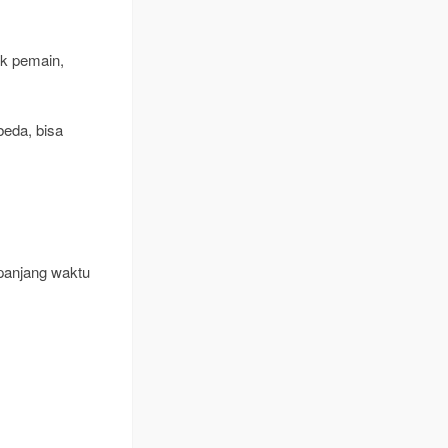
uk pemain,
beda, bisa
rpanjang waktu