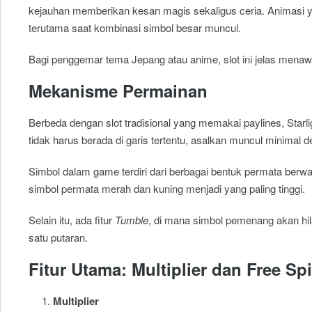
kejauhan memberikan kesan magis sekaligus ceria. Animasi y
terutama saat kombinasi simbol besar muncul.
Bagi penggemar tema Jepang atau anime, slot ini jelas menawar
Mekanisme Permainan
Berbeda dengan slot tradisional yang memakai paylines, Sta
tidak harus berada di garis tertentu, asalkan muncul minimal
Simbol dalam game terdiri dari berbagai bentuk permata berwa
simbol permata merah dan kuning menjadi yang paling tinggi.
Selain itu, ada fitur
Tumble
, di mana simbol pemenang akan hi
satu putaran.
Fitur Utama: Multiplier dan Free Sp
Multiplier