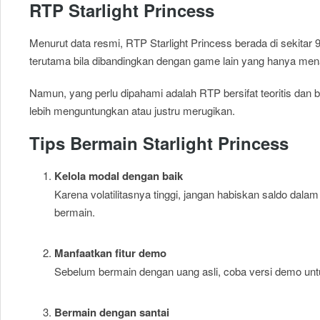
RTP Starlight Princess
Menurut data resmi, RTP Starlight Princess berada di sekitar 9
terutama bila dibandingkan dengan game lain yang hanya me
Namun, yang perlu dipahami adalah RTP bersifat teoritis dan b
lebih menguntungkan atau justru merugikan.
Tips Bermain Starlight Princess
Kelola modal dengan baik
Karena volatilitasnya tinggi, jangan habiskan saldo dal
bermain.
Manfaatkan fitur demo
Sebelum bermain dengan uang asli, coba versi demo untu
Bermain dengan santai