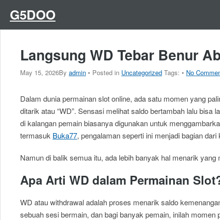
Skip
to
G5DOO
content
Langsung WD Tebar Benur Abi
May 15, 2026
By
admin
• Posted in
Uncategorized
Tags: •
No Commen
Dalam dunia permainan slot online, ada satu momen yang pali
ditarik atau “WD”. Sensasi melihat saldo bertambah lalu bisa l
di kalangan pemain biasanya digunakan untuk menggambarkan m
termasuk
Buka77
, pengalaman seperti ini menjadi bagian dari
Namun di balik semua itu, ada lebih banyak hal menarik ya
Apa Arti WD dalam Permainan Slot
WD atau withdrawal adalah proses menarik saldo kemenangan me
sebuah sesi bermain, dan bagi banyak pemain, inilah momen pa