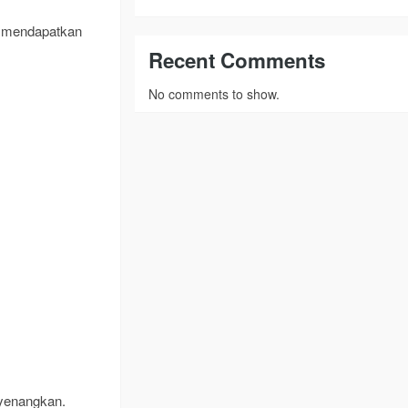
ya mendapatkan
Recent Comments
No comments to show.
nyenangkan.