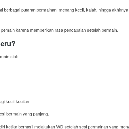
ati berbagai putaran permainan, menang kecil, kalah, hingga akhirn
an pemain karena memberikan rasa pencapaian setelah bermain.
Seru?
main slot:
i kecil-kecilan
esi bermain yang panjang.
iri ketika berhasil melakukan WD setelah sesi permainan yang me