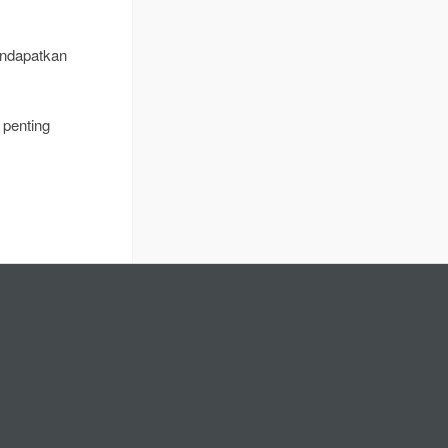
endapatkan
 penting