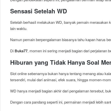
Sensasi Setelah WD
Setelah berhasil melakukan WD, banyak pemain merasakan kepu
lain waktu.
Namun pemain berpengalaman biasanya tahu kapan harus berh
Di
Buka77
, momen ini sering menjadi bagian dari perjalanan 
Hiburan yang Tidak Hanya Soal M
Slot online sebenarnya bukan hanya tentang menang atau kala
tersendiri, mulai dari animasi, efek suara, hingga momen-mom
WD hanya menjadi bagian akhir dari pengalaman tersebut, buk
Dengan cara pandang seperti ini, permainan menjadi lebih san