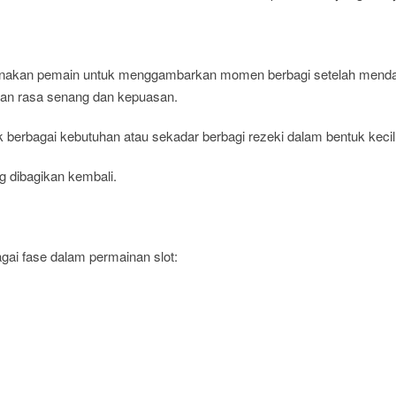
g digunakan pemain untuk menggambarkan momen berbagi setelah mend
kan rasa senang dan kepuasan.
berbagai kebutuhan atau sekadar berbagi rezeki dalam bentuk kecil
g dibagikan kembali.
ai fase dalam permainan slot: