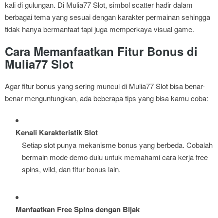
kali di gulungan. Di Mulia77 Slot, simbol scatter hadir dalam
berbagai tema yang sesuai dengan karakter permainan sehingga
tidak hanya bermanfaat tapi juga memperkaya visual game.
Cara Memanfaatkan Fitur Bonus di
Mulia77 Slot
Agar fitur bonus yang sering muncul di Mulia77 Slot bisa benar-
benar menguntungkan, ada beberapa tips yang bisa kamu coba:
Kenali Karakteristik Slot
Setiap slot punya mekanisme bonus yang berbeda. Cobalah
bermain mode demo dulu untuk memahami cara kerja free
spins, wild, dan fitur bonus lain.
Manfaatkan Free Spins dengan Bijak