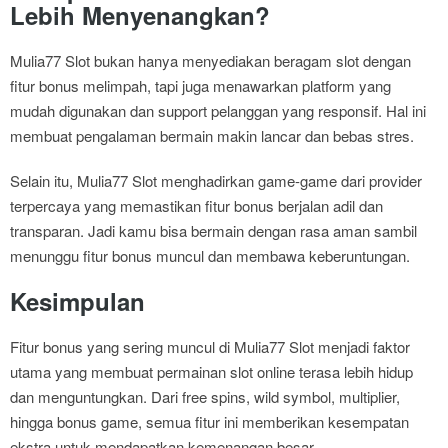
Lebih Menyenangkan?
Mulia77 Slot bukan hanya menyediakan beragam slot dengan
fitur bonus melimpah, tapi juga menawarkan platform yang
mudah digunakan dan support pelanggan yang responsif. Hal ini
membuat pengalaman bermain makin lancar dan bebas stres.
Selain itu, Mulia77 Slot menghadirkan game-game dari provider
terpercaya yang memastikan fitur bonus berjalan adil dan
transparan. Jadi kamu bisa bermain dengan rasa aman sambil
menunggu fitur bonus muncul dan membawa keberuntungan.
Kesimpulan
Fitur bonus yang sering muncul di Mulia77 Slot menjadi faktor
utama yang membuat permainan slot online terasa lebih hidup
dan menguntungkan. Dari free spins, wild symbol, multiplier,
hingga bonus game, semua fitur ini memberikan kesempatan
ekstra untuk mendapatkan kemenangan besar.