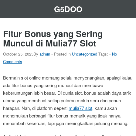
Skip
to
G5DOO
content
Fitur Bonus yang Sering
Muncul di Mulia77 Slot
October 25, 2025
By
admin
• Posted in
Uncategorized
Tags: •
No
Comments
Bermain slot online memang selalu menyenangkan, apalagi kalau
ada fitur bonus yang sering muncul dan membawa
keberuntungan lebih besar. Di dunia slot, bonus adalah daya tarik
utama yang membuat setiap putaran makin seru dan penuh
harapan. Nah, di platform seperti
mulia77 slot
, kamu akan
menemukan berbagai fitur bonus menarik yang tidak hanya
menambah keseruan, tapi juga meningkatkan peluang menang.