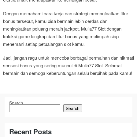
Dengan memahami cara kerja dan strategi memanfaatkan fitur
bonus tersebut, kamu bisa bermain lebih cerdas dan
meningkatkan peluang meraih jackpot. Mulia77 Slot dengan
koleksi game lengkap dan fitur bonus yang melimpah siap
menemani setiap petualangan slot kamu.
Jadi, jangan ragu untuk mencoba berbagai permainan dan nikmati
sensasi bonus yang sering muncul di Mulia77 Slot. Selamat
bermain dan semoga keberuntungan selalu berpihak pada kamu!
Search
Search
Recent Posts