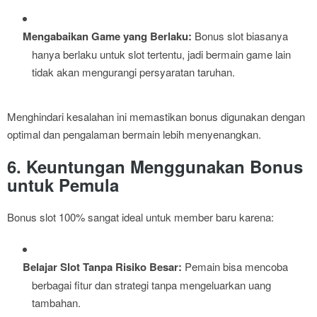
Mengabaikan Game yang Berlaku:
Bonus slot biasanya
hanya berlaku untuk slot tertentu, jadi bermain game lain
tidak akan mengurangi persyaratan taruhan.
Menghindari kesalahan ini memastikan bonus digunakan dengan
optimal dan pengalaman bermain lebih menyenangkan.
6. Keuntungan Menggunakan Bonus
untuk Pemula
Bonus slot 100% sangat ideal untuk member baru karena:
Belajar Slot Tanpa Risiko Besar:
Pemain bisa mencoba
berbagai fitur dan strategi tanpa mengeluarkan uang
tambahan.