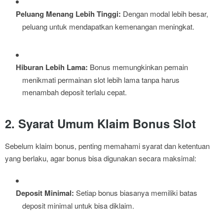
Peluang Menang Lebih Tinggi:
Dengan modal lebih besar,
peluang untuk mendapatkan kemenangan meningkat.
Hiburan Lebih Lama:
Bonus memungkinkan pemain
menikmati permainan slot lebih lama tanpa harus
menambah deposit terlalu cepat.
2. Syarat Umum Klaim Bonus Slot
Sebelum klaim bonus, penting memahami syarat dan ketentuan
yang berlaku, agar bonus bisa digunakan secara maksimal:
Deposit Minimal:
Setiap bonus biasanya memiliki batas
deposit minimal untuk bisa diklaim.