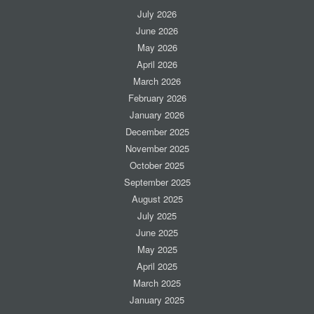
July 2026
June 2026
May 2026
April 2026
March 2026
February 2026
January 2026
December 2025
November 2025
October 2025
September 2025
August 2025
July 2025
June 2025
May 2025
April 2025
March 2025
January 2025