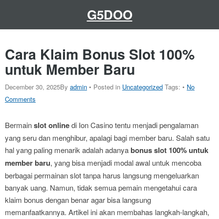
Skip
to
G5DOO
content
Cara Klaim Bonus Slot 100%
untuk Member Baru
December 30, 2025
By
admin
• Posted in
Uncategorized
Tags: •
No
Comments
Bermain
slot online
di Ion Casino tentu menjadi pengalaman
yang seru dan menghibur, apalagi bagi member baru. Salah satu
hal yang paling menarik adalah adanya
bonus slot 100% untuk
member baru
, yang bisa menjadi modal awal untuk mencoba
berbagai permainan slot tanpa harus langsung mengeluarkan
banyak uang. Namun, tidak semua pemain mengetahui cara
klaim bonus dengan benar agar bisa langsung
memanfaatkannya. Artikel ini akan membahas langkah-langkah,