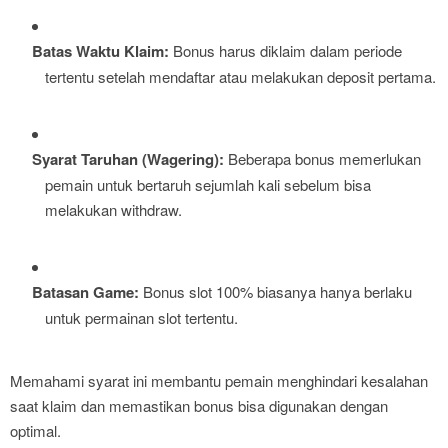
Batas Waktu Klaim:
Bonus harus diklaim dalam periode
tertentu setelah mendaftar atau melakukan deposit pertama.
Syarat Taruhan (Wagering):
Beberapa bonus memerlukan
pemain untuk bertaruh sejumlah kali sebelum bisa
melakukan withdraw.
Batasan Game:
Bonus slot 100% biasanya hanya berlaku
untuk permainan slot tertentu.
Memahami syarat ini membantu pemain menghindari kesalahan
saat klaim dan memastikan bonus bisa digunakan dengan
optimal.