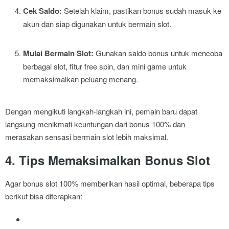
Cek Saldo:
Setelah klaim, pastikan bonus sudah masuk ke
akun dan siap digunakan untuk bermain slot.
Mulai Bermain Slot:
Gunakan saldo bonus untuk mencoba
berbagai slot, fitur free spin, dan mini game untuk
memaksimalkan peluang menang.
Dengan mengikuti langkah-langkah ini, pemain baru dapat
langsung menikmati keuntungan dari bonus 100% dan
merasakan sensasi bermain slot lebih maksimal.
4. Tips Memaksimalkan Bonus Slot
Agar bonus slot 100% memberikan hasil optimal, beberapa tips
berikut bisa diterapkan: