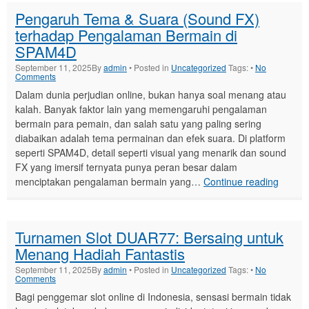
Multi
Pengaruh Tema & Suara (Sound FX)
Level
terhadap Pengalaman Bermain di
Jackpot
SPAM4D
di
LOL4D
September 11, 2025
By
admin
• Posted in
Uncategorized
Tags: •
No
Comments
Dalam dunia perjudian online, bukan hanya soal menang atau
kalah. Banyak faktor lain yang memengaruhi pengalaman
bermain para pemain, dan salah satu yang paling sering
diabaikan adalah tema permainan dan efek suara. Di platform
seperti SPAM4D, detail seperti visual yang menarik dan sound
FX yang imersif ternyata punya peran besar dalam
Penga
menciptakan pengalaman bermain yang…
Continue reading
Tema
&
Suara
Turnamen Slot DUAR77: Bersaing untuk
(Soun
Menang Hadiah Fantastis
FX)
terhad
September 11, 2025
By
admin
• Posted in
Uncategorized
Tags: •
No
Comments
Penga
Bagi penggemar slot online di Indonesia, sensasi bermain tidak
Berma