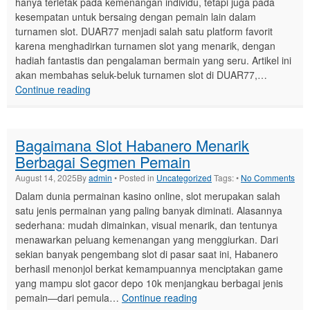
hanya terletak pada kemenangan individu, tetapi juga pada
di
kesempatan untuk bersaing dengan pemain lain dalam
SPAM
turnamen slot. DUAR77 menjadi salah satu platform favorit
karena menghadirkan turnamen slot yang menarik, dengan
hadiah fantastis dan pengalaman bermain yang seru. Artikel ini
akan membahas seluk-beluk turnamen slot di DUAR77,…
Turnamen
Continue reading
Slot
DUAR77:
Bersaing
Bagaimana Slot Habanero Menarik
untuk
Berbagai Segmen Pemain
Menang
Hadiah
August 14, 2025
By
admin
• Posted in
Uncategorized
Tags: •
No Comments
Fantastis
Dalam dunia permainan kasino online, slot merupakan salah
satu jenis permainan yang paling banyak diminati. Alasannya
sederhana: mudah dimainkan, visual menarik, dan tentunya
menawarkan peluang kemenangan yang menggiurkan. Dari
sekian banyak pengembang slot di pasar saat ini, Habanero
berhasil menonjol berkat kemampuannya menciptakan game
yang mampu slot gacor depo 10k menjangkau berbagai jenis
Bagaimana
pemain—dari pemula…
Continue reading