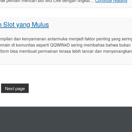
5
banyak pemain mencari slot MG Live dengan tingkat…
Continue reading
Sl
M
Li
n Slot yang Mulus
de
Wi
Ra
ampilan dan kenyamanan antarmuka menjadi faktor penting yang serin
Te
main di komunitas seperti QQWIN4D sering membahas bahwa bukan 
di
atform bisa membuat permainan terasa lebih lancar dan menyenangkan.
Ad
Next page