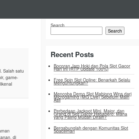
Search
Search
Recent Posts
Bocoran Jam Hoki dan Pola Slot Gacor
Hari Ini (RTP Update 100%)
. Salah satu
hir, game-
Free Spin Slot Online: Benarkah Selalu
Menguntungkan?
ikenal
Mencoba Demo Slot Mahjong Wins dari
Microgaming (MG Live) Sebelum Main
Asli
Perbedaan Jackpot Mini, Major, dan
Grand di Slot Gacor Habanero: Mana
yang Paling Mudah Diraih?
Bergabunglah dengan Komunitas Slot
laman
Spaceman
lanan, di