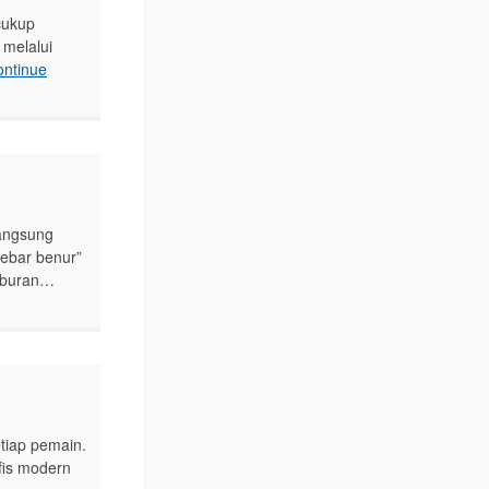
cukup
 melalui
ontinue
langsung
tebar benur”
hiburan…
tiap pemain.
fis modern