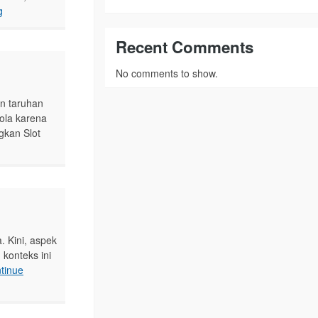
Event
g
Slot
Spesial
Recent Comments
nona88:
Turnamen
No comments to show.
Bulanan
dengan
an taruhan
Prize
bola karena
Pool
gkan Slot
Fantastis
. Kini, aspek
konteks ini
tinue